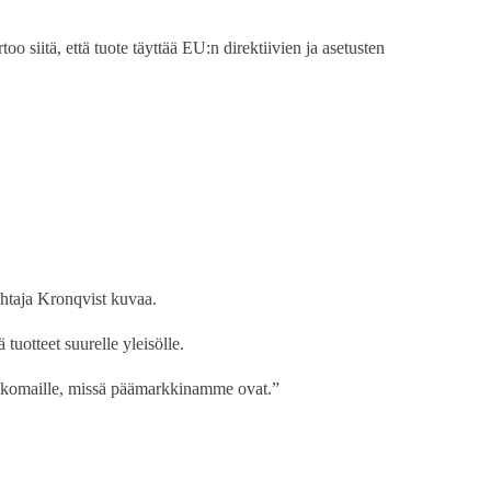
o siitä, että tuote täyttää EU:n direktiivien ja asetusten
ohtaja Kronqvist kuvaa.
uotteet suurelle yleisölle.
ulkomaille, missä päämarkkinamme ovat.”