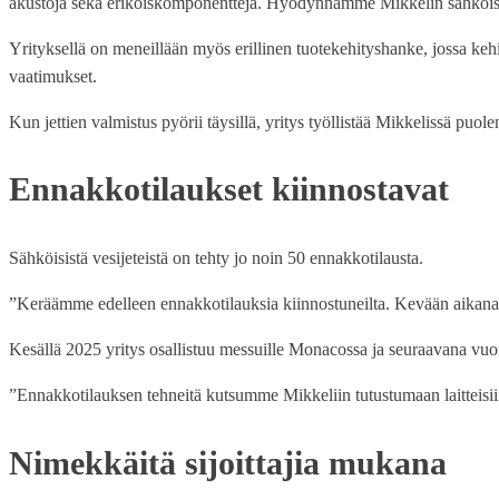
akustoja sekä erikoiskomponentteja. Hyödynnämme Mikkelin sähköise
Yrityksellä on meneillään myös erillinen tuotekehityshanke, jossa kehite
vaatimukset.
Kun jettien valmistus pyörii täysillä, yritys työllistää Mikkelissä pu
Ennakkotilaukset kiinnostavat
Sähköisistä vesijeteistä on tehty jo noin 50 ennakkotilausta.
”Keräämme edelleen ennakkotilauksia kiinnostuneilta. Kevään aikana a
Kesällä 2025 yritys osallistuu messuille Monacossa ja seuraavana vuonn
”Ennakkotilauksen tehneitä kutsumme Mikkeliin tutustumaan laitteis
Nimekkäitä sijoittajia mukana