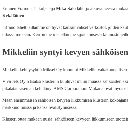
Entinen Formula 1 -kuljettaja
Mika Salo
lähti jo alkuvaiheessa mukaan 
Kekäläinen
.
”Brändilähettiläillämme on hyvät kansainväliset verkostot, joiden kautta
tulossa mukaan. Kerromme mielellämme sijoittamisesta kiinnostuneille 
Mikkeliin syntyi kevyen sähköisen
Mikkelin kehitysyhtiö Miksei Oy koonnut Mikkeliin valtakunnallisen 
Viva Jets Oy:n lisäksi klusteriin kuuluvat muun muassa sähköisten ak
pikalatausaseman kehittänyt AMS Corporation. Mukana ovat myös eLy
Maan ensimmäisen sähköisen kevyen liikkumisen klusterin kokoajana 
markkinoinnissa ja kansainvälistymisessä.
Klusteri ottaa mukaan uusia, sähköiseen kevyeen liikkumiseen tuotteit