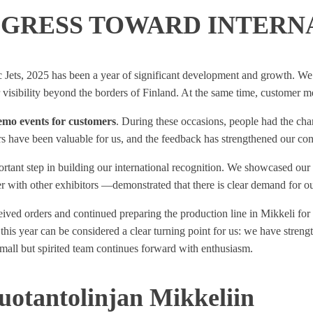
ROGRESS TOWARD INTER
c Jets, 2025 has been a year of significant development and growth. We 
 visibility beyond the borders of Finland. At the same time, customer m
emo events for customers
. During these occasions, people had the cha
have been valuable for us, and the feedback has strengthened our confi
ortant step in building our international recognition. We showcased our 
her with other exhibitors —demonstrated that there is clear demand for ou
ived orders and continued preparing the production line in Mikkeli for t
this year can be considered a clear turning point for us: we have streng
small but spirited team continues forward with enthusiasm.
tuotantolinjan Mikkeliin