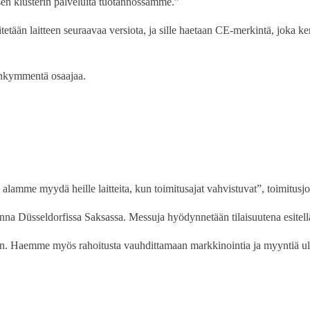
n klusterin palveluita tuotannossamme.”
tään laitteen seuraavaa versiota, ja sille haetaan CE-merkintä, joka kerto
olenkymmentä osaajaa.
lamme myydä heille laitteita, kun toimitusajat vahvistuvat”, toimitusj
a Düsseldorfissa Saksassa. Messuja hyödynnetään tilaisuutena esitellä t
iin. Haemme myös rahoitusta vauhdittamaan markkinointia ja myyntiä 