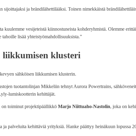
sijoittajaksi ja brändilähettilääksi. Toinen nimekkäistä brändilähettiläis
 kuulemme vesijeteistä kiinnostuneista kohderyhmistä. Olemme erittäin tyy
tahoille lisää yhteistyömahdollisuuksista.”
 liikkumisen klusteri
kevyen sähköisen liikkumisen klusterin.
ustojen tuotantolinjan Mikkeliin tehnyt Aurora Powertrains, sähköveneit
ly-lumiskootterin kehittäjät.
on toiminut projektipäällikkö
Marjo Niittuaho-Nastolin
, joka on keh
a ja palveluita kehittäviä yrityksiä. Hanke päättyy heinäkuun lopussa 