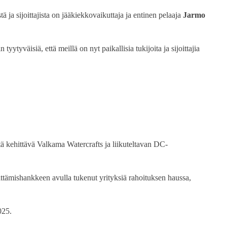
tä ja sijoittajista on jääkiekkovaikuttaja ja entinen pelaaja
Jarmo
tyväisiä, että meillä on nyt paikallisia tukijoita ja sijoittajia
ä kehittävä Valkama Watercrafts ja liikuteltavan DC-
ittämishankkeen avulla tukenut yrityksiä rahoituksen haussa,
2025.