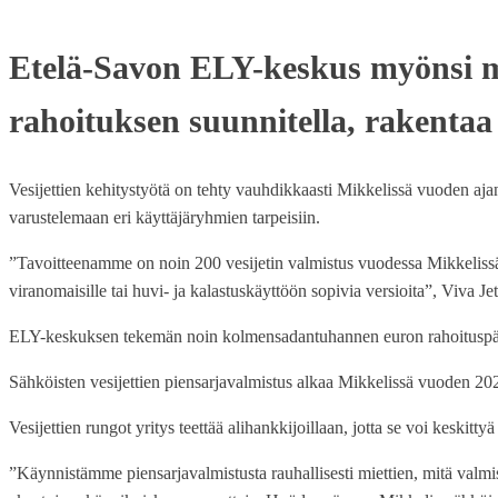
Etelä-Savon ELY-keskus myönsi mar
rahoituksen suunnitella, rakentaa
Vesijettien kehitystyötä on tehty vauhdikkaasti Mikkelissä vuoden ajan,
varustelemaan eri käyttäjäryhmien tarpeisiin.
”Tavoitteenamme on noin 200 vesijetin valmistus vuodessa Mikkelissä.
viranomaisille tai huvi- ja kalastuskäyttöön sopivia versioita”, Viva J
ELY-keskuksen tekemän noin kolmensadantuhannen euron rahoituspäät
Sähköisten vesijettien piensarjavalmistus alkaa Mikkelissä vuoden 2025
Vesijettien rungot yritys teettää alihankkijoillaan, jotta se voi keskit
”Käynnistämme piensarjavalmistusta rauhallisesti miettien, mitä valmis